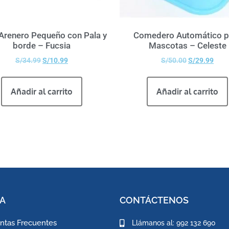
Arenero Pequeño con Pala y
Comedero Automático p
borde – Fucsia
Mascotas – Celeste
S/
34.99
S/
10.99
S/
50.00
S/
29.99
Añadir al carrito
Añadir al carrito
A
CONTÁCTENOS
ntas Frecuentes
Llámanos al: 992 132 690