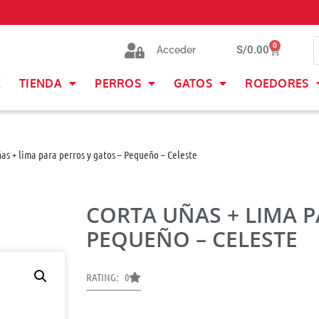
0
S/
0.00
Acceder
E
TIENDA
PERROS
GATOS
ROEDORES
ñas + lima para perros y gatos – Pequeño – Celeste
CORTA UÑAS + LIMA P
PEQUEÑO – CELESTE
RATING: 0