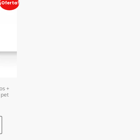
¡Oferta!
os +
 pet