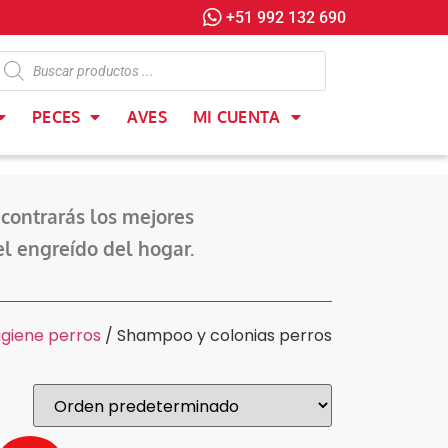
+51 992 132 690
PECES
AVES
MI CUENTA
contrarás los mejores
el engreído del hogar.
igiene perros
/ Shampoo y colonias perros