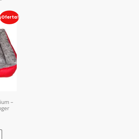
¡Oferta!
ium –
oger