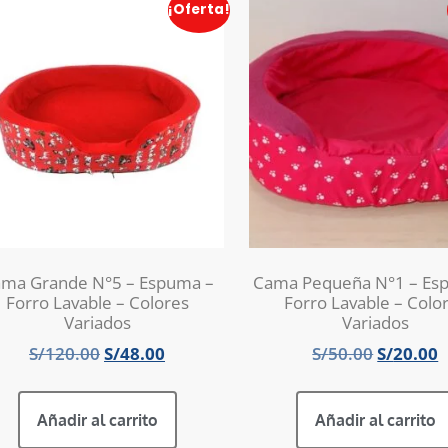
¡Oferta!
ma Grande N°5 – Espuma –
Cama Pequeña N°1 – Es
Forro Lavable – Colores
Forro Lavable – Colo
Variados
Variados
S/
120.00
S/
48.00
S/
50.00
S/
20.00
Añadir al carrito
Añadir al carrito