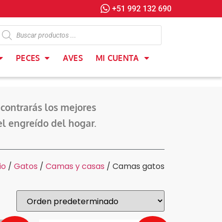
+51 992 132 690
PECES
AVES
MI CUENTA
contrarás los mejores
el engreído del hogar.
io
/
Gatos
/
Camas y casas
/ Camas gatos