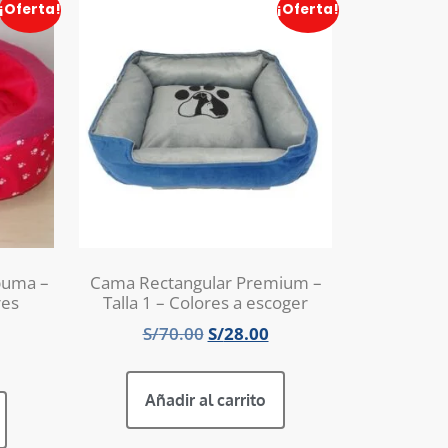
¡Oferta!
¡Oferta!
puma –
Cama Rectangular Premium –
res
Talla 1 – Colores a escoger
S/
70.00
S/
28.00
Añadir al carrito