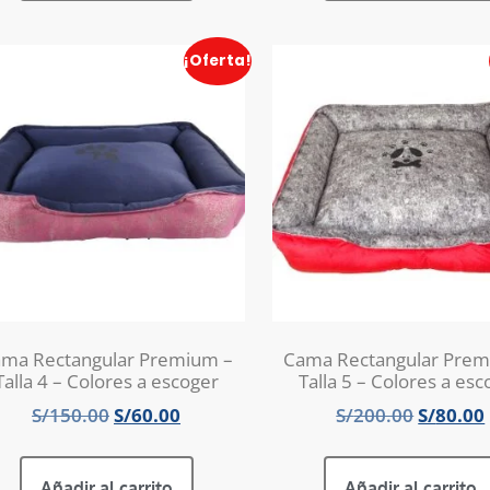
¡Oferta!
ma Rectangular Premium –
Cama Rectangular Prem
Talla 4 – Colores a escoger
Talla 5 – Colores a esc
S/
150.00
S/
60.00
S/
200.00
S/
80.00
Añadir al carrito
Añadir al carrito