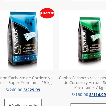
¡Oferta!
nbo Cachorro de Cordero y
Canbo Cachorro razas p
roz – Super Premium – 15 kg
de Cordero y Arroz – 
Premium – 7 kg
S/
260.00
S/
229.99
S/
160.00
S/
114.9
Añadir al carrito