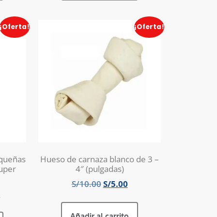
¡Oferta!
¡Oferta!
equeñas
Hueso de carnaza blanco de 3 –
Super
4″ (pulgadas)
S/
10.00
S/
5.00
9
Añadir al carrito