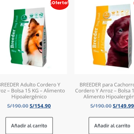
¡Oferta!
BREEDER Adulto Cordero Y
BREEDER para Cachorr
roz – Bolsa 15 KG – Alimento
Cordero Y Arroz – Bolsa 
Hipoalergénico
Alimento Hipoalergén
S/
190.00
S/
154.90
S/
190.00
S/
149.9
Añadir al carrito
Añadir al carrito