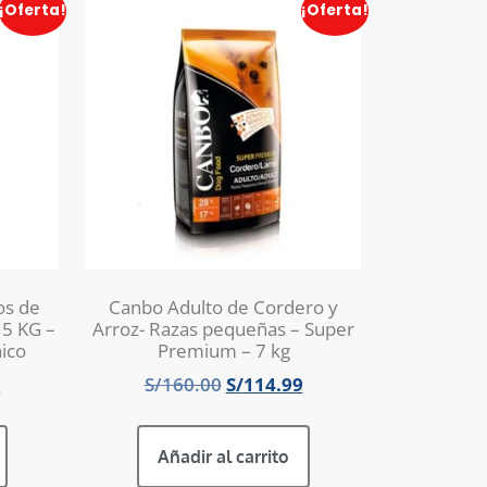
¡Oferta!
¡Oferta!
os de
Canbo Adulto de Cordero y
15 KG –
Arroz- Razas pequeñas – Super
ico
Premium – 7 kg
9
S/
160.00
S/
114.99
Añadir al carrito