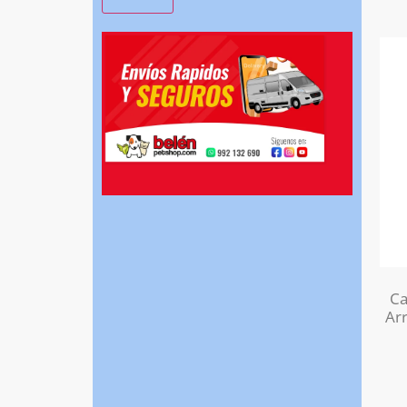
Ca
Ar