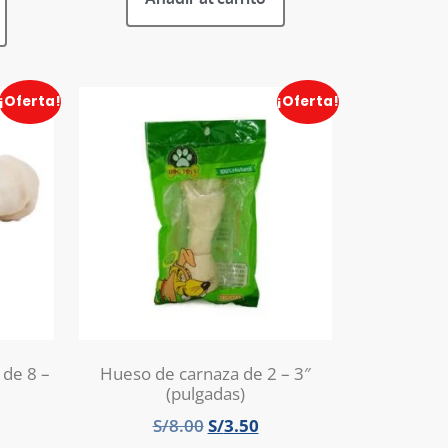
¡Oferta!
¡Oferta!
 de 8 –
Hueso de carnaza de 2 – 3″
(pulgadas)
S/
8.00
S/
3.50