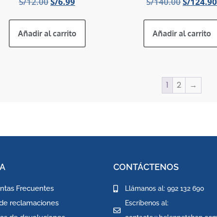
S/
12.00
S/
6.99
S/
140.00
S/
124.9
Añadir al carrito
Añadir al carrito
1
2
→
A
CONTÁCTENOS
ntas Frecuentes
Llámanos al: 992 132 690
 de reclamaciones
Escríbenos al: