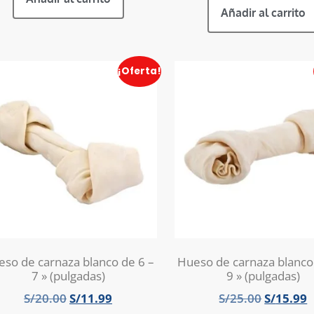
Añadir al carrito
¡Oferta!
so de carnaza blanco de 6 –
Hueso de carnaza blanco
7 » (pulgadas)
9 » (pulgadas)
S/
20.00
S/
11.99
S/
25.00
S/
15.99