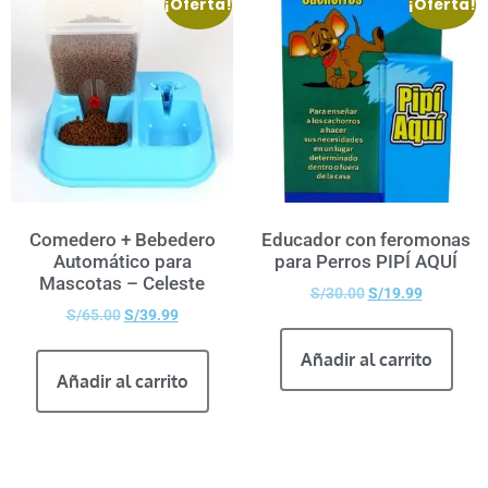
¡Oferta!
¡Oferta!
Comedero + Bebedero
Educador con feromonas
Automático para
para Perros PIPÍ AQUÍ
Mascotas – Celeste
S/
30.00
S/
19.99
S/
65.00
S/
39.99
Añadir al carrito
Añadir al carrito