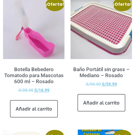
¡Oferta!
¡Oferta!
Botella Bebedero
Baño Portátil sin grass –
Tomatodo para Mascotas
Mediano – Rosado
600 ml – Rosado
S/
90.00
S/
59.99
S/
38.00
S/
16.99
Añadir al carrito
Añadir al carrito