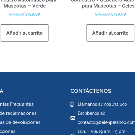
Mascotas – Verde
para Mascotas – Celes
S/
55.00
S/
29.99
S/
65.00
S/
39.99
Añadir al carrito
Añadir al carrito
A
CONTÁCTENOS
ntas Frecuentes
Llámanos al: 992 132 690
 de reclamaciones
Escríbenos al:
icas de devoluciones
contacto@belenpetshop.co
icciones
Lun. – Vie. (9 am – 5 pm)