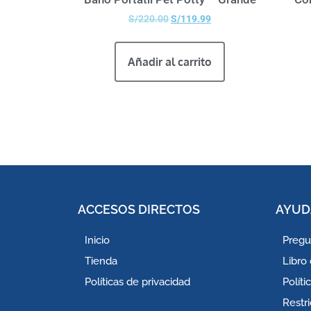
S/
220.00
S/
119.99
Añadir al carrito
ACCESOS DIRECTOS
AYUD
Inicio
Pregu
Tienda
Libro
Políticas de privacidad
Polít
Restr