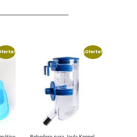
Oferta!
¡Oferta!
mático
Bebedero para Jaula Kennel