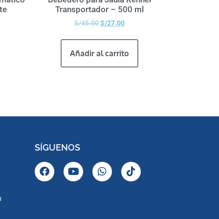
te
Transportador – 500 ml
S/
45.00
S/
27.00
Añadir al carrito
SÍGUENOS
m