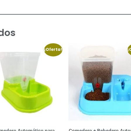
dos
¡Oferta!
¡
medero Automático para
Comedero + Bebedero Auto