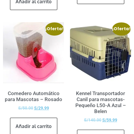
Añadir al carrito
¡Oferta!
¡Oferta!
Comedero Automático
Kennel Transportador
para Mascotas – Rosado
Canil para mascotas-
Pequeño L50-A Azul –
S/
50.00
S/
29.99
Belen
S/
140.00
S/
59.99
Añadir al carrito