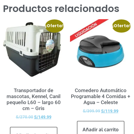
Productos relacionados
¡Oferta!
¡Oferta!
Transportador de
Comedero Automático
mascotas, Kennel, Canil
Programable 4 Comidas +
pequeño L60 – largo 60
Agua – Celeste
cm – Gris
S/
399.99
S/
119.99
S/
270.00
S/
149.99
Añadir al carrito