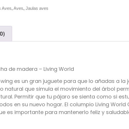
s Aves
,
Aves
,
Jaulas aves
0)
ha de madera – Living World
Swing es un gran juguete para que lo añadas a la j
natural que simula el movimiento del árbol permi
ural. Permitir que tu pájaro se sienta como si est
os en su nuevo hogar. El columpio Living World 
ue es importante para mantenerlo feliz y saludabl