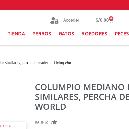
0
S/
0.00
Acceder
E
TIENDA
PERROS
GATOS
ROEDORES
PECES
 o similares, percha de madera – Living World
COLUMPIO MEDIANO P
SIMILARES, PERCHA D
WORLD
RATING: 0