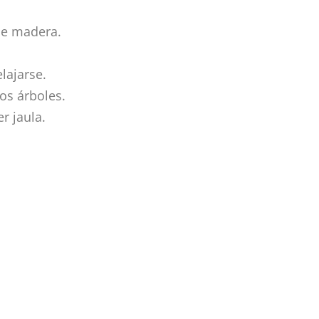
de madera.
elajarse.
os árboles.
r jaula.