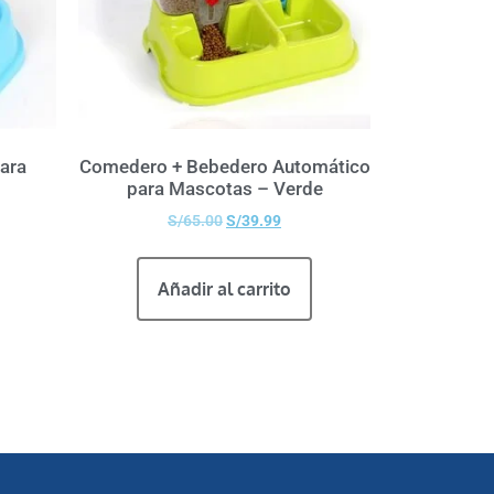
ara
Comedero + Bebedero Automático
para Mascotas – Verde
S/
65.00
S/
39.99
Añadir al carrito