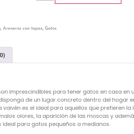
s
,
Areneros con tapas
,
Gatos
0)
son imprescindibles para tener gatos en casa en 
isponga de un lugar concreto dentro del hogar en
a vaivén es el ideal para aquellos que prefieren l
 malos olores, la aparición de las moscas y ademá
es ideal para gatos pequeños a medianos.