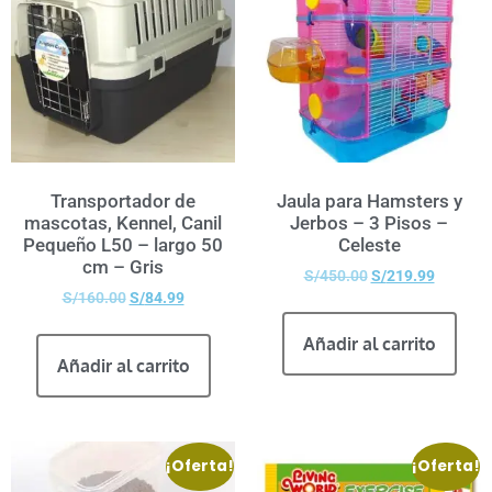
Transportador de
Jaula para Hamsters y
mascotas, Kennel, Canil
Jerbos – 3 Pisos –
Pequeño L50 – largo 50
Celeste
cm – Gris
S/
450.00
S/
219.99
S/
160.00
S/
84.99
Añadir al carrito
Añadir al carrito
¡Oferta!
¡Oferta!