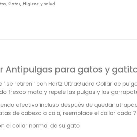
tos
,
Gatos
,
Higiene y salud
r Antipulgas para gatos y gatit
 ‘ se retiren ’ con Hartz UltraGuard Collar de pul
ado fresco mata y repele las pulgas y las garrapa
siendo efectivo incluso después de quedar atrapado
atas de cabeza a cola, reemplace el collar cada 
 el collar normal de su gato