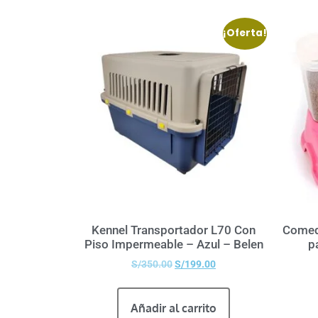
¡Oferta!
Kennel Transportador L70 Con
Comed
Piso Impermeable – Azul – Belen
p
S/
350.00
S/
199.00
Añadir al carrito