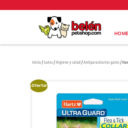
HOM
Inicio
/
Gatos
/
Higiene y salud
/
Antiparasitarios gatos
/ Har
¡Oferta!