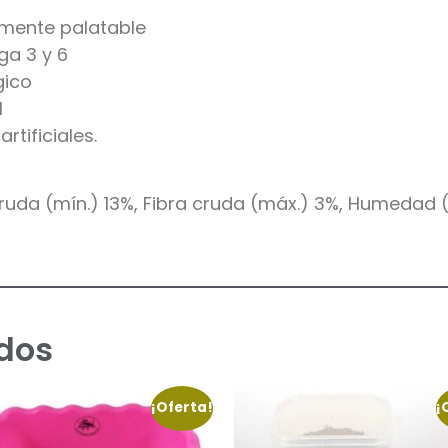
amente palatable
ga 3 y 6
gico
l
rtificiales.
ruda (mín.) 13%, Fibra cruda (máx.) 3%, Humedad 
dos
¡Oferta!
¡