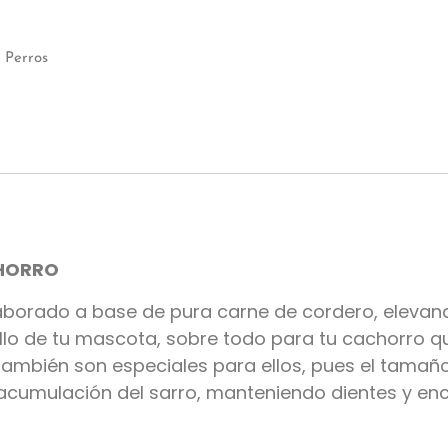
,
Perros
HORRO
aborado a base de pura carne de cordero, elevando
llo de tu mascota, sobre todo para tu cachorro q
mbién son especiales para ellos, pues el tamaño y 
a acumulación del sarro, manteniendo dientes y enc